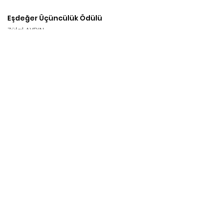
Eşdeğer Üçüncülük Ödülü
Zülal AYDIN
Fatma ÇELEBI
Ayşegül ÇOBAN
Seren KARA
Ayşe AYGÜN
Eşdeğer Mansiyon Ödülü
Şeyma GENÇOĞLU
Hilal ÇAKIR
Mehmet Fatih KALA
Tahsin BÜYÜKYAVUZ
Seçkin SAĞLAM
Eşdeğer Mansiyon Ödülü
Barış AKSAN