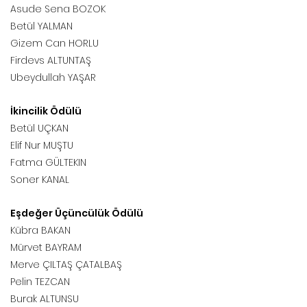
Asude Sena BOZOK
Betül YALMAN
Gizem Can HORLU
Firdevs ALTUNTAŞ
Ubeydullah YAŞAR
İkincilik Ödülü
Betül UÇKAN
Elif Nur MUŞTU
Fatma GÜLTEKIN
Soner KANAL
Eşdeğer Üçüncülük Ödülü
Kübra BAKAN
Mürvet BAYRAM
Merve ÇILTAŞ ÇATALBAŞ
Pelin TEZCAN
Burak ALTUNSU