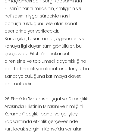
amaçlamaktadır. Sergi kapsamında
Filistin'in tarihi mirasının, kimliğinin ve
hafızasının işgal süreciyle nasıl
dönüştürüldüğünü ele alan sanat
eserlerine yer verilecektir.
Sanatçılar, tasarımcılar, öğrenciler ve
konuya ilgi duyan tüm gönüllüler, bu
çerçevede Filistin’in mekânsal
direnişine ve toplumsal dayanıklılığına
dair farkındalık yaratacak eserleriyle, bu
sanat yolculuğuna katılmaya davet
edilmektedir.
26 Ekim’de “Mekansal İşgal ve Dirençlilik
Arasında: Filistin’in Mirasını ve Kimliğini
Korumak” başlıklı panel ve çalıştay
kapsamında etkinlik çerçevesinde
kurulacak serginin Konya’da yer alan