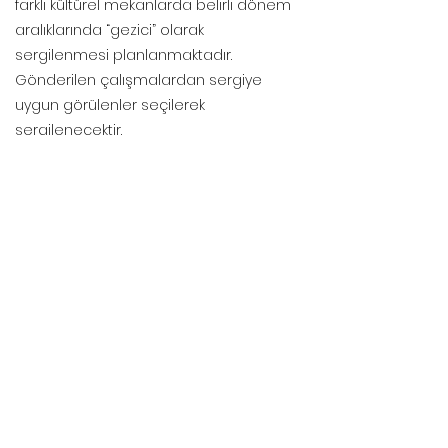
farklı kültürel mekanlarda belirli dönem
aralıklarında “gezici” olarak
sergilenmesi planlanmaktadır.
Gönderilen çalışmalardan sergiye
uygun görülenler seçilerek
sergilenecektir.
Gönderilebilecek eserler:
Çizim, resim, fotoğraf, poster
Dijital sanat eserleri, video çalışmaları
Enstalasyon
Deneme, şiir, kısa film gibi farklı
disiplinlerden üretimler
Başvuru için:
Çalışmaların (boyut, açıklama vb. ile
birlikte) "
iletisim.mimarder@gmail.com
"
ve "
info@mimaridusunce.com
"